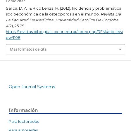
Cómo citar
Salica, D. A., & Rico Lenza, H. (2012). Incidencia y problemática
socioeconómica de la osteoporosis en el mundo.
Revista De
La Facultad De Medicina. Universidad Católica De Córdoba
,
4
(2), 25-29.
https://revistas.bibdigital.uccor.edu.ar/index.php/RFM/article/vi
ew/1108
Más formatos de cita
Open Journal Systems
Información
Para lectores/as
Para autores/as