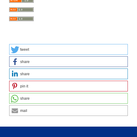
tweet
share
share
pin it
share
mail