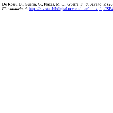
De Rossi, D., Guerra, G., Plazas, M. C., Guerra, F., & Sayago, 
Fitosanitaria
,
4
.
https://revistas.bibdigital.uccor.edu.ar/index.php/ISF