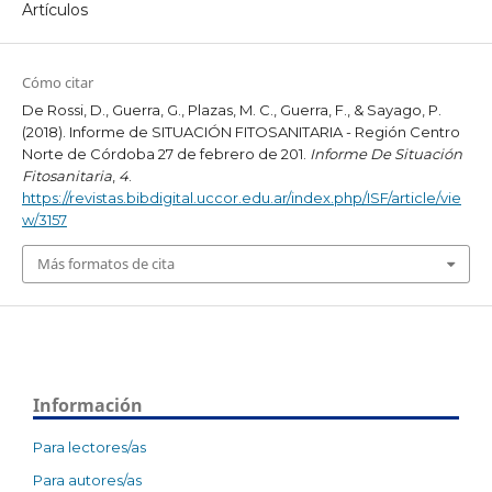
Artículos
Cómo citar
De Rossi, D., Guerra, G., Plazas, M. C., Guerra, F., & Sayago, P.
(2018). Informe de SITUACIÓN FITOSANITARIA - Región Centro
Norte de Córdoba 27 de febrero de 201.
Informe De Situación
Fitosanitaria
,
4
.
https://revistas.bibdigital.uccor.edu.ar/index.php/ISF/article/vie
w/3157
Más formatos de cita
Información
Para lectores/as
Para autores/as