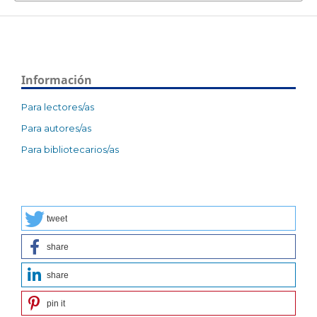
Información
Para lectores/as
Para autores/as
Para bibliotecarios/as
tweet
share
share
pin it