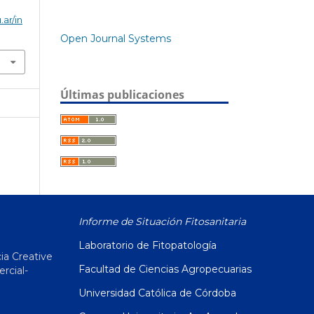
.ar/in
Open Journal Systems
Últimas publicaciones
Informe de Situación Fitosanitaria
Laboratorio de Fitopatología
ia Creative
Facultad de Ciencias Agropecuarias
cial-
Universidad Católica de Córdoba