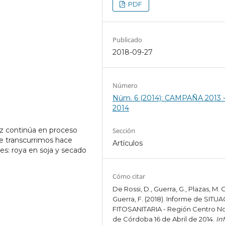
PDF
Publicado
2018-09-27
Número
Núm. 6 (2014): CAMPAÑA 2013 
2014
íz continúa en proceso
Sección
e transcurrimos hace
Artículos
s: roya en soja y secado
Cómo citar
De Rossi, D., Guerra, G., Plazas, M. C
Guerra, F. (2018). Informe de SITU
FITOSANITARIA - Región Centro N
de Córdoba 16 de Abril de 2014.
In