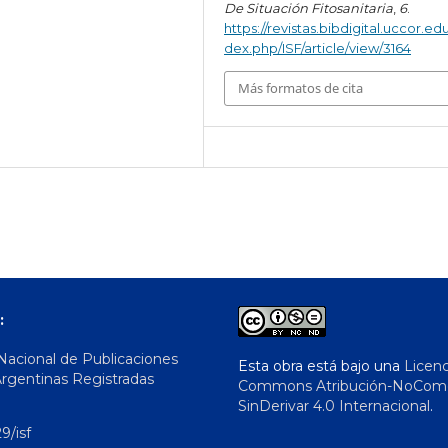
De Situación Fitosanitaria
,
6
.
https://revistas.bibdigital.uccor.edu
dex.php/ISF/article/view/3164
Más formatos de cita
:
 Nacional de Publicaciones
Esta obra está bajo una
Licenc
Argentinas Registradas
Commons Atribución-NoComer
SinDerivar 4.0 Internacional
.
9/isf