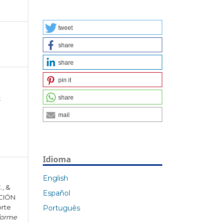
tweet
share
share
pin it
-
share
mail
Idioma
English
., &
Español
ACIÓN
orte
Português
forme