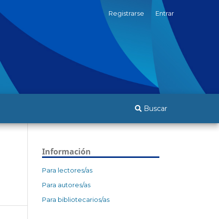
Registrarse
Entrar
Buscar
Información
Para lectores/as
Para autores/as
Para bibliotecarios/as