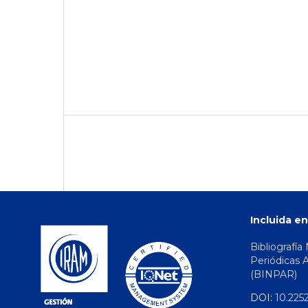
Incluida en
Bibliografía
Periódicas 
(BINPAR)
DOI:
10.2252