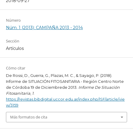
2018-09-27
Número
Núm. 1 (2013): CAMPAÑA 2013 - 2014
Sección
Artículos
Cómo citar
De Rossi, D., Guerra, G., Plazas, M. C., & Sayago, P. (2018).
Informe de SITUACIÓN FITOSANITARIA - Región Centro Norte
de Córdoba 19 de Diciembrede 2013.
Informe De Situación
Fitosanitaria
,
1
.
https://revistas.bibdigital.uccor.edu.ar/index.php/ISF/article/vie
w/3159
Más formatos de cita