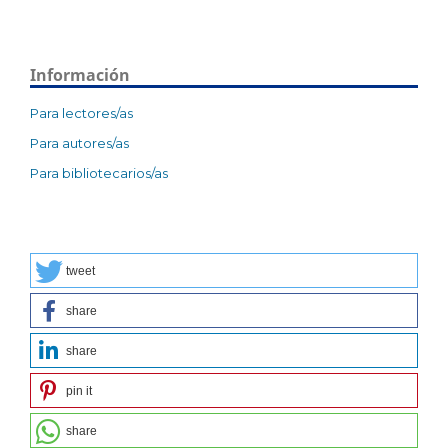
Información
Para lectores/as
Para autores/as
Para bibliotecarios/as
tweet
share
share
pin it
share