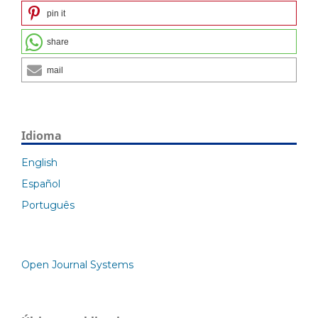
pin it
share
mail
Idioma
English
Español
Português
Open Journal Systems