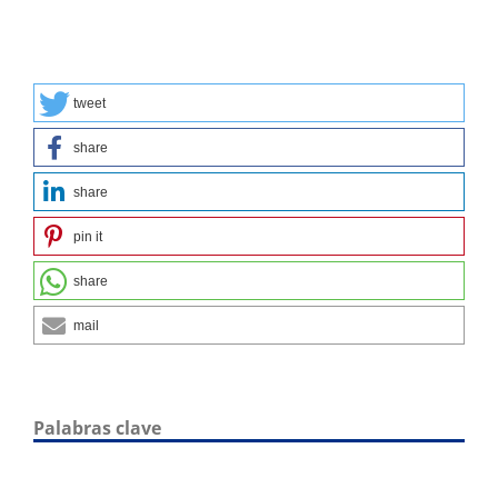
tweet
share
share
pin it
share
mail
Palabras clave