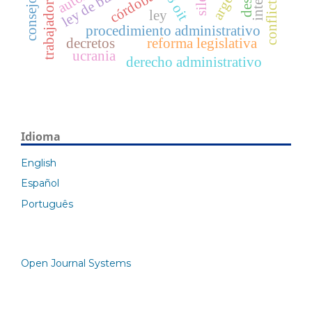
ley de bases
desca
córdoba
ley
procedimiento administrativo
decretos
reforma legislativa
ucrania
derecho administrativo
Idioma
English
Español
Português
Open Journal Systems