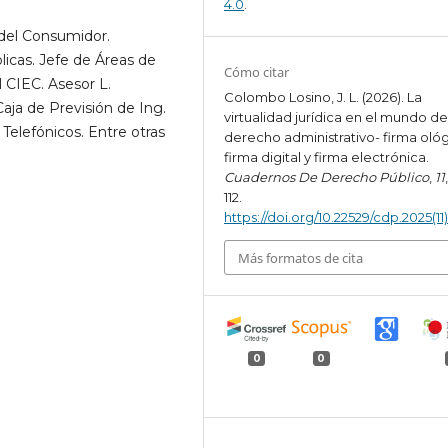
4.0
.
del Consumidor.
licas. Jefe de Áreas de
Cómo citar
l CIEC. Asesor L.
Colombo Losino, J. L. (2026). La
Caja de Previsión de Ing.
virtualidad jurídica en el mundo de
 Telefónicos. Entre otras
derecho administrativo- firma ológ
firma digital y firma electrónica.
Cuadernos De Derecho Público
,
11
112.
https://doi.org/10.22529/cdp.2025(11
Más formatos de cita
0
0