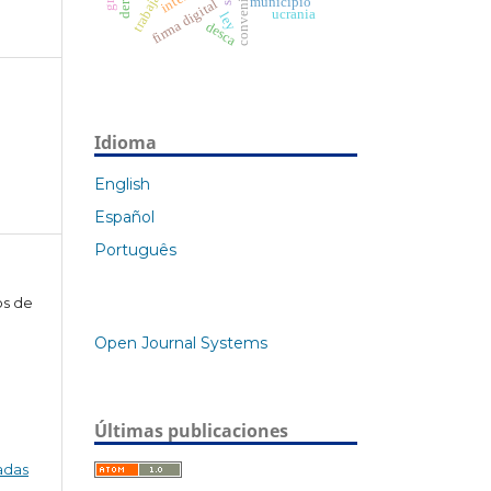
municipio
firma digital
ucrania
ley
desca
Idioma
English
Español
Português
os de
Open Journal Systems
Últimas publicaciones
adas