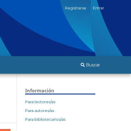
Registrarse
Entrar
Buscar
Información
Para lectores/as
Para autores/as
Para bibliotecarios/as