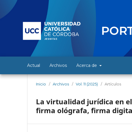
Actual
Archivos
Acerca de
Inicio
/
Archivos
/
Vol. 11 (2025)
/
Artículos
La virtualidad jurídica en 
firma ológrafa, firma digita