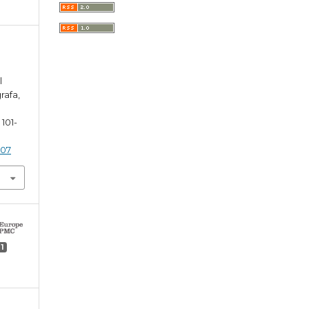
l
rafa,
, 101-
)07
1