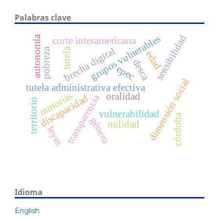
Palabras clave
grupos vulnerables
sensibilidad
autonomía
corte interamericana
brecha digital
tutela
pobreza
edad
desca
epec
dimensión social
tutela administrativa efectiva
minorías
oralidad
transparencia
discapacidad
territorio
vulnerabilidad
córdoba
género
nulidad
leyes
Idioma
English