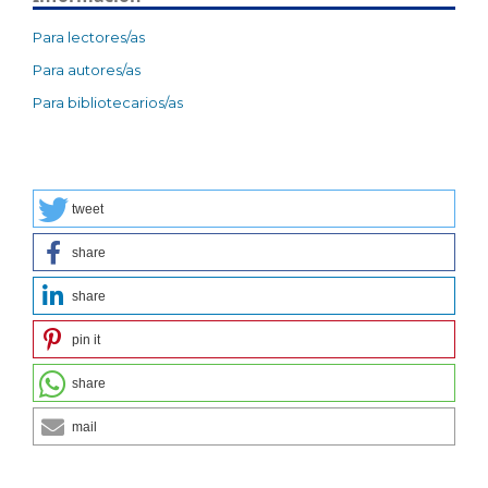
Para lectores/as
Para autores/as
Para bibliotecarios/as
tweet
share
share
pin it
share
mail