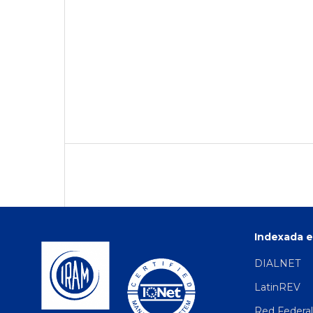
Indexada e
DIALNET
LatinREV
Red Federal