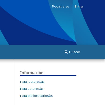
Registrarse
Entrar
Buscar
Información
Para lectores/as
Para autores/as
Para bibliotecarios/as