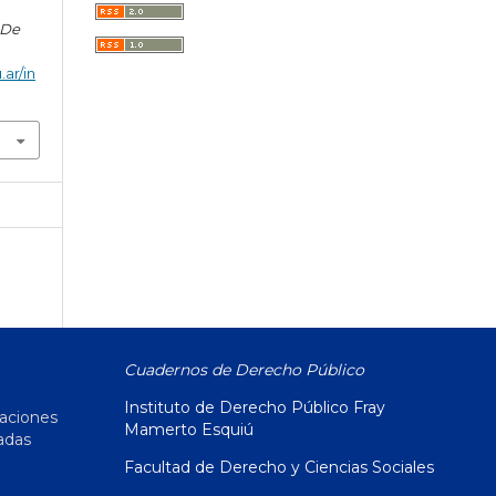
 De
.ar/in
Cuadernos de Derecho Público
Instituto de Derecho Público Fray
caciones
Mamerto Esquiú
adas
Facultad de Derecho y Ciencias Sociales