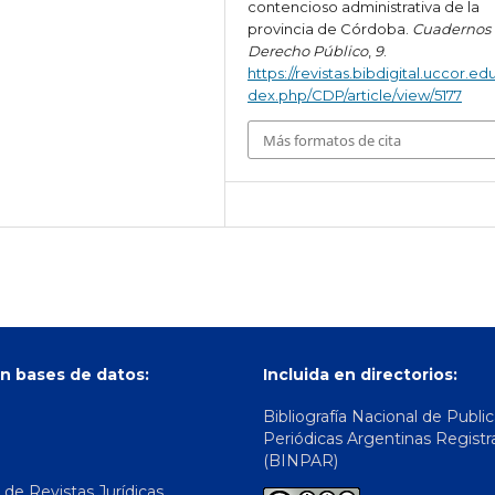
contencioso administrativa de la
provincia de Córdoba.
Cuadernos
Derecho Público
,
9
.
https://revistas.bibdigital.uccor.edu
dex.php/CDP/article/view/5177
Más formatos de cita
n bases de datos:
Incluida en directorios:
Bibliografía Nacional de Publi
Periódicas Argentinas Registr
(BINPAR)
 de Revistas Jurídicas