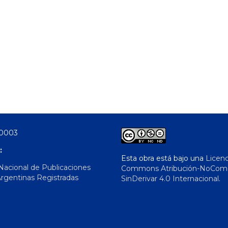
-0003
:
Esta obra está bajo una
Licenc
 Nacional de Publicaciones
Commons Atribución-NoComer
Argentinas Registradas
SinDerivar 4.0 Internacional
.