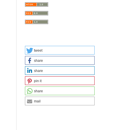
tweet
share
share
pin it
share
mail