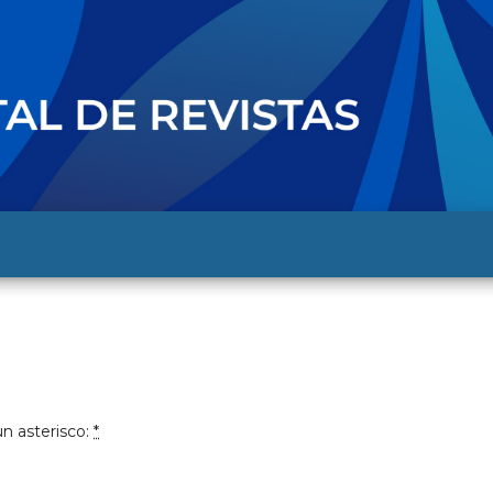
n asterisco:
*