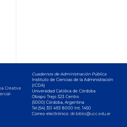
Cuadernos de Administración Pública
Instituto de Ciencias de la Administración
(ICDA)
ia Creative
Universidad Católica de Córdoba
cial-
Obispo Trejo 323 Centro
(5000) Córdoba, Argentina
Tel.(54) 351 493 8000 Int. 1450
Correo electrónico:
dir.biblio@ucc.edu.ar