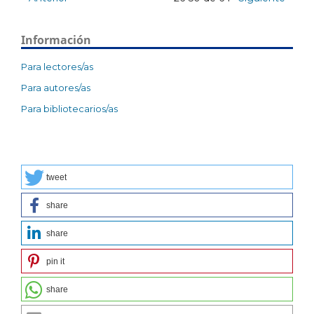
Información
Para lectores/as
Para autores/as
Para bibliotecarios/as
tweet
share
share
pin it
share