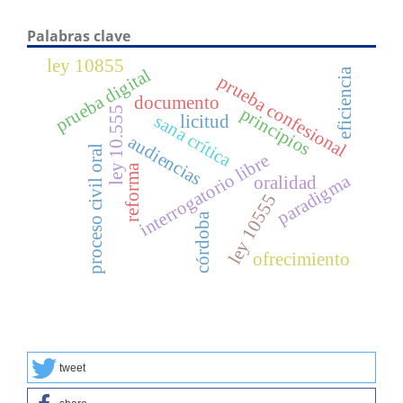
Palabras clave
ley 10855
prueba digital
eficiencia
prueba confesional
documento
principios
ley 10.555
sana crítica
licitud
audiencias
proceso civil oral
interrogatorio libre
reforma
paradigma
oralidad
ley 10555
córdoba
ofrecimiento
tweet