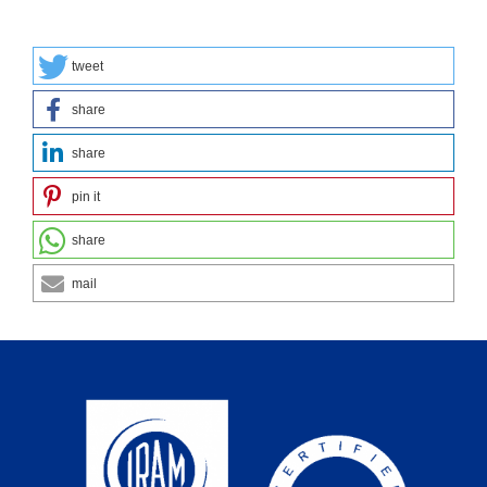
tweet
share
share
pin it
share
mail