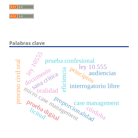
Palabras clave
ley 10555
prueba confesional
proceso civil oral
ley 10.555
principios
documento
eficiencia
audiencias
sana crítica
interrogatorio libre
micro case management
oralidad
proporcionalidad
prueba digital
case management
córdoba
licitud