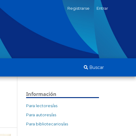
Registrarse
Entrar
Buscar
Información
Para lectores/as
Para autores/as
Para bibliotecarios/as