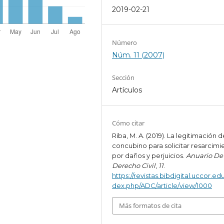
2019-02-21
Número
Núm. 11 (2007)
Sección
Artículos
Cómo citar
Riba, M. A. (2019). La legitimación d
concubino para solicitar resarcimi
por daños y perjuicios.
Anuario De
Derecho Civil
,
11
.
https://revistas.bibdigital.uccor.edu
dex.php/ADC/article/view/1000
Más formatos de cita