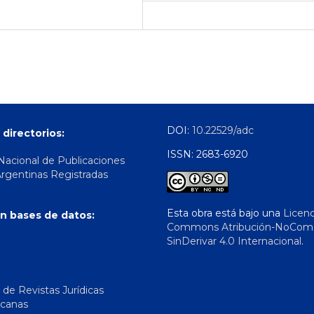
DOI:
10.22529/adc
 directorios:
ISSN: 2683-6920
 Nacional de Publicaciones
Argentinas Registradas
Esta obra está bajo una
Licenc
n bases de datos:
Commons Atribución-NoComer
SinDerivar 4.0 Internacional
.
 de Revistas Jurídicas
icanas