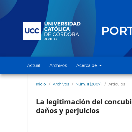
Actual
Archivos
Acerca de
Inicio
/
Archivos
/
Núm. 11 (2007)
/
Artículos
La legitimación del concubi
daños y perjuicios