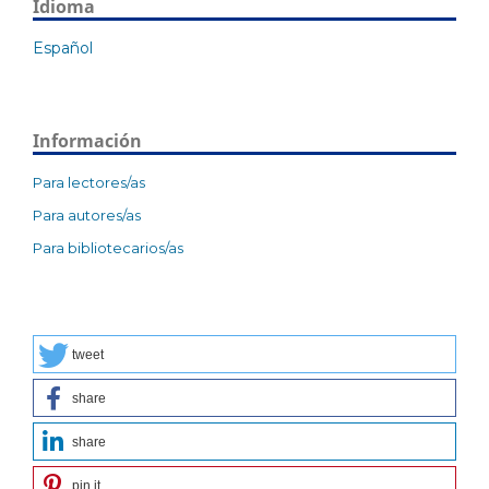
Idioma
Español
Información
Para lectores/as
Para autores/as
Para bibliotecarios/as
tweet
share
share
pin it