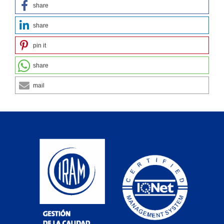
share
share
pin it
share
mail