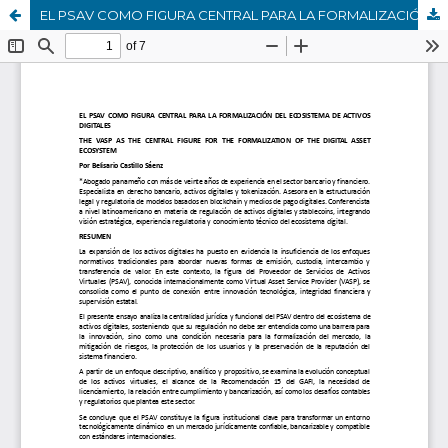
EL PSAV COMO FIGURA CENTRAL PARA LA FORMALIZACIÓN DEL ECOSISTEMA DE ACTIVOS DIGITALES