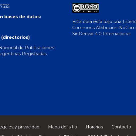
 7535
n bases de datos:
Esta obra está bajo una
Licenc
Commons Atribución-NoComer
SinDerivar 4.0 Internacional
.
 (directorios)
 Nacional de Publicaciones
Argentinas Registradas
egales y privacidad
Mapa del sitio
Horarios
Contacto