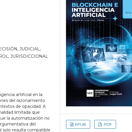
ECISIÓN, JUDICIAL,
ROL, JURISDICCIONAL
gencia artificial en la
ciones del razonamiento
ntextos de opacidad. A
ionalidad limitada que
a que la automatización no
n argumentativa del
EPUB
PDF
ial solo resulta compatible