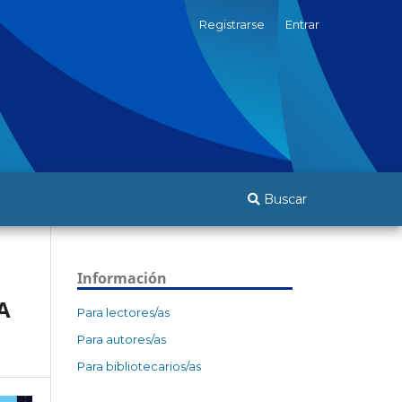
Registrarse
Entrar
Buscar
Información
A
Para lectores/as
Para autores/as
Para bibliotecarios/as