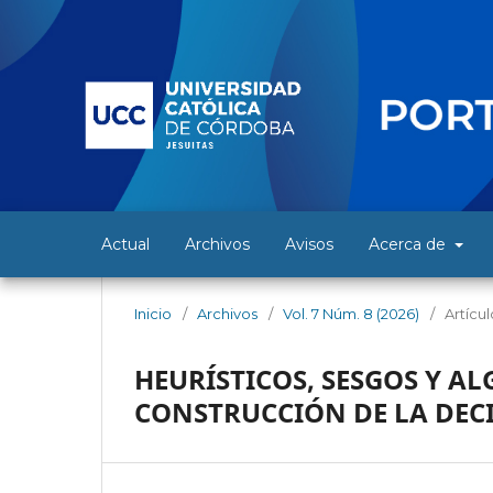
Actual
Archivos
Avisos
Acerca de
Inicio
/
Archivos
/
Vol. 7 Núm. 8 (2026)
/
Artícu
HEURÍSTICOS, SESGOS Y AL
CONSTRUCCIÓN DE LA DECI