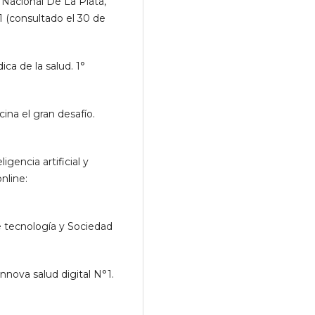
 Nacional De La Plata,
1 (consultado el 30 de
a de la salud. 1°
cina el gran desafío.
ligencia artificial y
nline:
e tecnología y Sociedad
nnova salud digital N°1.