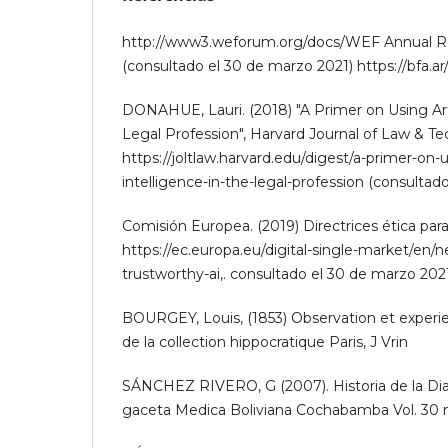
http://www3.weforum.org/docs/WEF Annual Re
(consultado el 30 de marzo 2021) https://bfa.ar
DONAHUE, Lauri. (2018) "A Primer on Using Artif
Legal Profession", Harvard Journal of Law & Te
https://joltlaw.harvard.edu/digest/a-primer-on-usi
intelligence-in-the-legal-profession (consultad
Comisión Europea. (2019) Directrices ética para 
https://ec.europa.eu/digital-single-market/en/n
trustworthy-ai,. consultado el 30 de marzo 202
BOURGEY, Louis, (1853) Observation et experi
de la collection hippocratique Paris, J Vrin
SÁNCHEZ RIVERO, G (2007). Historia de la Dia
gaceta Medica Boliviana Cochabamba Vol. 30 n