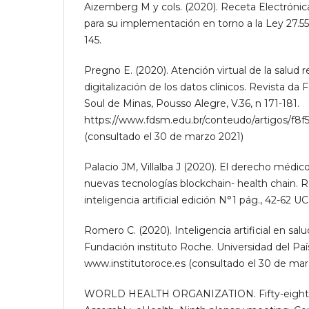
Aizemberg M y cols. (2020). Receta Electrónica
para su implementación en torno a la Ley 27.5
145.
Pregno E. (2020). Atención virtual de la salud r
digitalización de los datos clínicos. Revista da
Soul de Minas, Pousso Alegre, V.36, n 171-181.
https://www.fdsm.edu.br/conteudo/artigos/f8
(consultado el 30 de marzo 2021)
Palacio JM, Villalba J (2020). El derecho médico 
nuevas tecnologías blockchain- health chain. R
inteligencia artificial edición N°1 pág., 42-62 U
Romero C. (2020). Inteligencia artificial en salu
Fundación instituto Roche. Universidad del P
www.institutoroce.es (consultado el 30 de mar
WORLD HEALTH ORGANIZATION. Fifty-eighth