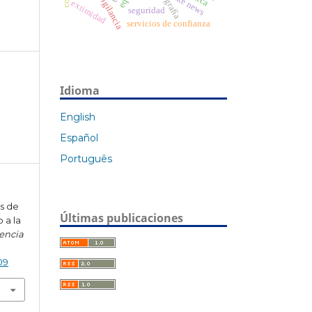
videovigilancia
fake news
extimidad
seguridad
servicios de confianza
Idioma
English
Español
Português
os de
Últimas publicaciones
o a la
gencia
09