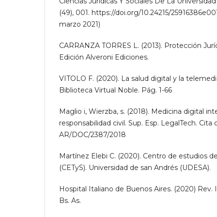
Ciencias Juridicas Y Sociales De La Universidad
(49), 001. https://doi.org/10.24215/25916386e00
marzo 2021)
CARRANZA TORRES L. (2013). Protección Jurídic
Edición Alveroni Ediciones.
VITOLO F. (2020). La salud digital y la telemedi
Biblioteca Virtual Noble. Pág. 1-66
Maglio i, Wierzba, s. (2018). Medicina digital inte
responsabilidad civil. Sup. Esp. LegalTech. Cita o
AR/DOC/2387/2018
Martínez Elebi C. (2020). Centro de estudios d
(CETyS). Universidad de san Andrés (UDESA).
Hospital Italiano de Buenos Aires. (2020) Rev. I
Bs. As.