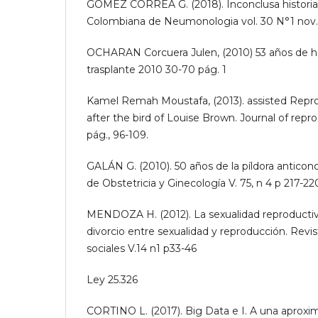
GÓMEZ CORREA G. (2018). Inconclusa historia
Colombiana de Neumonologia vol. 30 N°1 nov.
OCHARAN Corcuera Julen, (2010) 53 años de hem
trasplante 2010 30-70 pág. 1
Kamel Remah Moustafa, (2013). assisted Repr
after the bird of Louise Brown. Journal of reprod
pág., 96-109.
GALÁN G. (2010). 50 años de la píldora anticonc
de Obstetricia y Ginecología V. 75, n 4 p 217-22
MENDOZA H. (2012). La sexualidad reproductiva 
divorcio entre sexualidad y reproducción. Revi
sociales V.14 n1 p33-46
Ley 25.326
CORTINO L. (2017). Big Data e I. A una aproxi