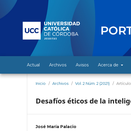
Actual
Archivos
Avisos
Acerca de
Inicio
/
Archivos
/
Vol. 2 Núm. 2 (2021)
/
Artículo
Desafíos éticos de la intelig
José María Palacio