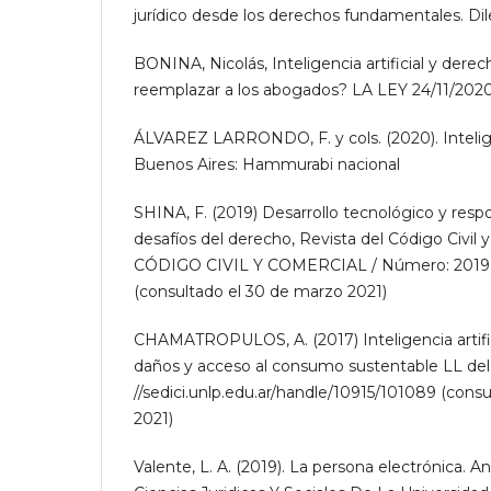
jurídico desde los derechos fundamentales. Dil
BONINA, Nicolás, Inteligencia artificial y dere
reemplazar a los abogados? LA LEY 24/11/2020
ÁLVAREZ LARRONDO, F. y cols. (2020). Inteligen
Buenos Aires: Hammurabi nacional
SHINA, F. (2019) Desarrollo tecnológico y resp
desafíos del derecho, Revista del Código Civil
CÓDIGO CIVIL Y COMERCIAL / Número: 2019 (
(consultado el 30 de marzo 2021)
CHAMATROPULOS, A. (2017) Inteligencia artific
daños y acceso al consumo sustentable LL del 
//sedici.unlp.edu.ar/handle/10915/101089 (cons
2021)
Valente, L. A. (2019). La persona electrónica. 