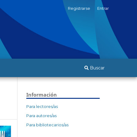
Registrarse
Entrar
Buscar
Información
Para lectores/as
Para autores/as
Para bibliotecarios/as