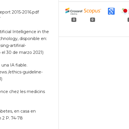
port 2015-2016.pdf
/
0
0
icial Intelligence in the
chnology, disponible en:
ng-artifirial-
o el 30 de marzo 2021)
una IA fiable.
ews /ethics-guideline-
1)
ence chez les medicins
betes, en casa en
 2 P. 74-78