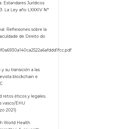
. Estandares Jurídicos
53. La Ley año LXXXIV N°
eal. Reflexiones sobre la
 Faculdade de Direito do
f5f0a6930a140ca2522a6afddd1fcc.pdf
y su transición a las
evista blockchain e
CC
d retos éticos y legales.
aís vasco/EHU
zo 2021)
 World Health