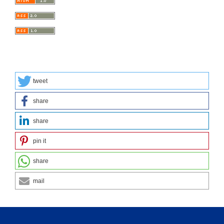
tweet
share
share
pin it
share
mail