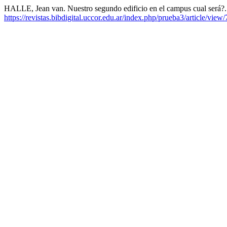
HALLE, Jean van. Nuestro segundo edificio en el campus cual será?
https://revistas.bibdigital.uccor.edu.ar/index.php/prueba3/article/view