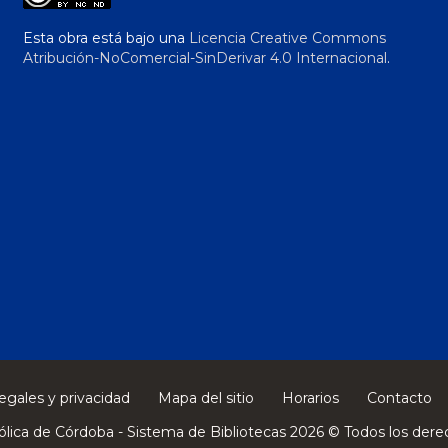
Esta obra está bajo una
Licencia Creative Commons
Atribución-NoComercial-SinDerivar 4.0 Internacional
.
egales y privacidad
Mapa del sitio
Horarios
Contacto
ólica de Córdoba - Sistema de Bibliotecas 2026 © Todos los dere