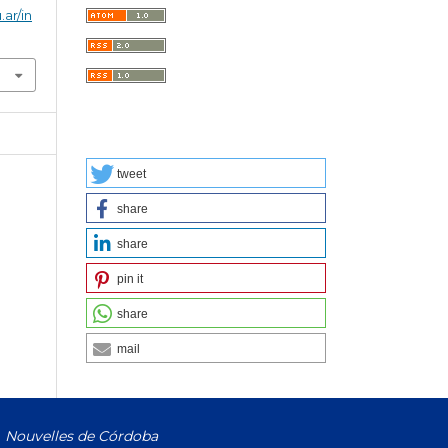
.ar/in
tweet
share
share
pin it
share
mail
Nouvelles de Córdoba