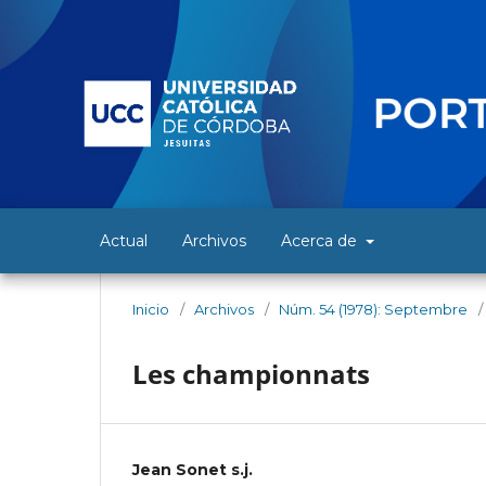
Actual
Archivos
Acerca de
Inicio
/
Archivos
/
Núm. 54 (1978): Septembre
/
Les championnats
Jean Sonet s.j.