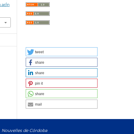
.ar/in
tweet
share
share
pin it
share
mail
Nouvelles de Córdoba