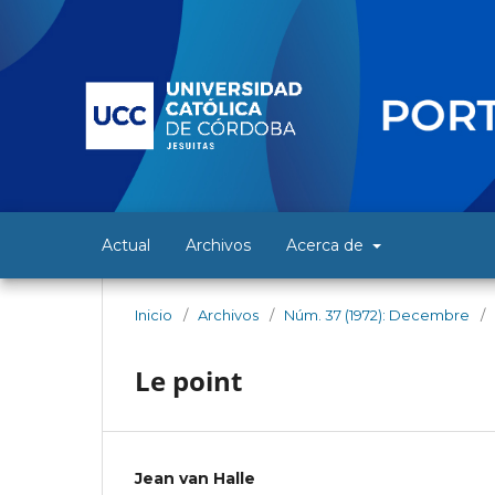
Actual
Archivos
Acerca de
Inicio
/
Archivos
/
Núm. 37 (1972): Decembre
/
Le point
Jean van Halle