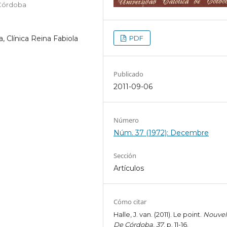
 Córdoba
PDF
, Clínica Reina Fabiola
Publicado
2011-09-06
Número
Núm. 37 (1972): Decembre
Sección
Artículos
Cómo citar
Halle, J. van. (2011). Le point.
Nouvel
De Córdoba
,
37
, p. 11-16.