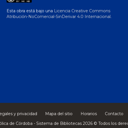
Esta obra está bajo una
Licencia Creative Commons
Atribución-NoComercial-SinDerivar 4.0 Internacional
.
egales y privacidad
Mapa del sitio
Horarios
Contacto
ólica de Córdoba - Sistema de Bibliotecas 2026 © Todos los dere