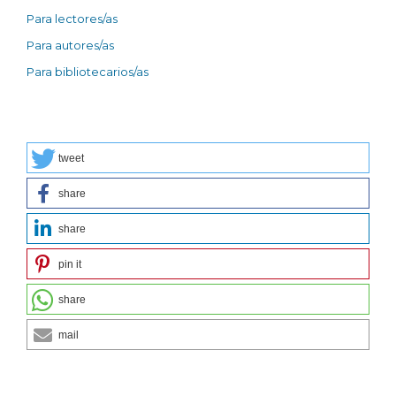
Para lectores/as
Para autores/as
Para bibliotecarios/as
tweet
share
share
pin it
share
mail