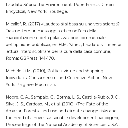
Laudato Si’ and the Environment: Pope Francis’ Green
Encyclical, New York: Routlege.
Micallef, R. (2017) «Laudato sì si basa su una vera scienza?
Trasmettere un messaggio etico nell’era della
manipolazione e della polarizzazione commerciale
dell’opinione pubblica», en H.M. Yáñez, Laudato sì. Linee di
lettura interdisciplinare per la cura della casa comune,
Roma: GBPress, 141-170.
Micheletti M. (2010), Political virtue and shopping.
Individuals, Consumerism, and Collective Action, New
York: Palgrave Macmillan.
Nobre, C. A., Sampaio, G., Borma, L. S., Castilla-Rubio, J. C.,
Silva, J. S., Cardoso, M., et al. (2016), «The Fate of the
Amazon Forests: land-use and climate change risks and
the need of a novel sustainable development paradigm»,
Proceedings of the National Academy of Sciences U.S.A.,