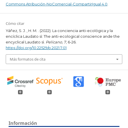
Commons Atribución-NoComercial-CompartirIgual 4.0
.
Cómo citar
Yáñez, S. J. , H. M. . (2022). La conciencia anti-ecológica y la
encíclica Laudato sì: The anti-ecological conscience ande the
encyclical Laudato sì.
Pelícano
,
7
, 6-26.
https://doi.org/10.22529/p.2021.7.01
Más formatos de cita
0
0
0
Información