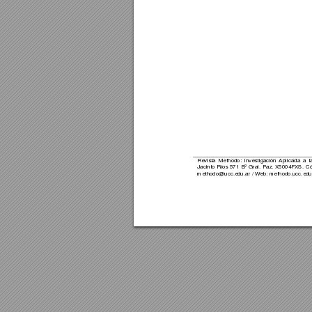
Revista 
Methodo:
I
nvestigación
Aplic
ada 
a 
l
Jacinto 
Ríos 
571 B
º 
Gral. 
Paz. 
X5004FX
S. 
Có
methodo@ucc.ed
u.ar / 
Web: methodo.ucc.ed
u