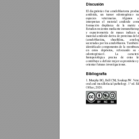
Discusión 
El 
diagnóst
ico 
fue 
a
meloblastoma 
prod
uc
amiloide, 
un 
tumor 
odontogénico 
ra
especies 
veterinarias. 
Algunos 
a
interpretan 
el 
material 
amiloide 
com
formación 
displásica 
d
e 
la 
matriz 
Estudios 
recientes 
mediante 
i
nmunohistoq
y 
espectro
metría 
de
masas 
indican 
material 
amiloide deriva 
de proteínas 
del 
(ameloblastina, 
sheathlina, 
amelog
secretadas p
or los 
ameloblastos. T
ambién 
identificado 
componentes 
de 
la 
m
embran
en 
estos 
depósitos, 
r
eforzando 
su 
odontogénico1. 
La 
caracter
histopatológica 
precisa 
de 
estas 
le
contribuye a definir mej
or su pronóstico y
orientar futuras investigacio
nes.
Bibliografía 
1. 
Murphy 
BG, Bell 
CM, Souku
p 
JW. Vete
oral and maxillofacial pathology. 1ª ed. Ed
Office; 2020. 