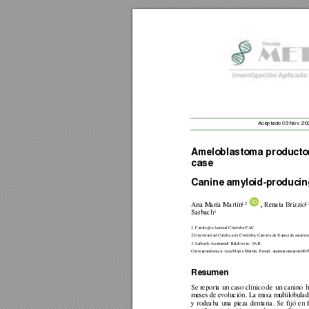
                 Acep
tado 
03 
Nov. 
20
A
meloblastoma produ
cto
case
Canine amy
l
oid-produci
1
,2
1,
An
a María Martín
,
Renata Brizzio
3 
Sarbach
1. Patología Animal Córdoba P
AC  
2.Universidad Católica de Córdoba, 
Carrer
a de Especialización 
3.Sarbach Auzmendi Baldivieso
. 
SAB.
Correspondencia: 
Ana María Martín
. 
Email:
anamariamartin06
Resumen 
Se 
rep
orta 
un 
caso 
clínico 
de 
un 
canino 
h
meses de evolución. La masa multilobulada
y 
rodeaba 
una 
pieza 
dentaria. 
Se 
fijó
en 