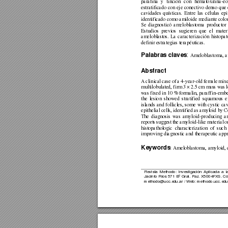
parafina 
y 
tinción 
co
n 
hemato
xilina-eo
estratificado 
con ej
e conectivo 
denso q
ue 
cavidades 
quísticas. 
Entre 
las 
células 
epi
identificado como 
a
miloide mediante 
co
lo
Se 
diagnosticó 
ameloblastoma 
productor 
Estudios 
previos 
sugieren 
q
ue 
el 
mater
ameloblastos. 
La 
caracter
ización 
histop
at
definir estrategias terap
éuticas. 
Palabras claves
: 
Ameloblasto
ma, a
A
bstract
A 
cli
nical 
case of 
a 4-year-old 
female 
mixe
multilobulated, firm 
3
 × 
2.
5 c
m m
a
ss was 
was fixed in 10 % f
ormalin, paraffin
-emb
the 
lesio
n 
showed 
stratified 
squamous 
e
islands 
and 
follicle
s, 
so
me 
with 
c
ystic 
cav
epithelial cells, identified as a
myloid by 
The 
diagnosis 
was 
a
myloid-prod
ucing 
a
reports 
suggest 
the 
a
myloid-like m
ater
ial 
o
histopathologic 
ch
aracterizat
ion 
of 
s
uch 
improving diagnostic and ther
apeutic app
Keywords
:
Ameloblastoma,
 amyloid, 
Revista 
Methodo: 
Investigación
A
plicada 
a 
l
Jacinto 
Ríos 
571 B
º 
Gral. 
Paz. 
X5004FX
S. 
Có
methodo@ucc.ed
u.ar / 
Web: methodo.ucc.ed
u