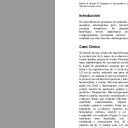
Martín 
A, 
Brizzio 
R, 
Della
fiore 
V, 
Auzmendi 
C, 
reporte de ca
so case
Introducción
El 
ameloblasto
ma 
productor 
de 
amiloide 
neoplasia 
odontogénica 
poco
frecuen
animales 
domésticos. 
S
u 
identif
histológica 
reviste 
importancia 
po
comportamiento 
lo
calmente 
invasi
vo 
similitud con otras lesione
s odontogénicas
Caso Clínico 
Se 
reporta un
caso 
clínico 
de una 
defor
mac
la 
cavidad 
o
ral 
de 
6
meses 
de 
evolució
n 
canina 
hembra m
estiza 
d
e 
4 
años. Presenta
masa 
multilob
ulada 
de 
crecimiento 
exofít
la 
región 
de 
p
remolares, 
tapizada 
por 
m
firme 
y 
d
e 
superficie 
l
isa, 
d
e 
3
cm 
de 
lar
2,5 
cm 
de 
ancho, 
rodeando 
una 
pieza 
d
(Figura1). La 
muestra se fijó en formol al
se 
pro
cesó 
por 
inclusión 
en 
parafina y
tinc
hematoxilina 
y 
eosina. 
Macroscópicamen
tejido 
era 
firm
e
y 
h
eterogéneo
, 
con 
un
central 
marrón 
de 
apariencia 
quística 
y
periférico 
blanquecino. 
Microscópicamen
observó 
epitelio 
esca
moso 
estratificado 
c
conectivo 
de
nso 
q
ue 
co
ntenía 
folículos 
epiteliales 
a
nastomosadas,
algunas 
cavidades 
quísticas 
ce
ntrales.
Entre 
las 
epiteliales 
se 
evidenció 
material 
ac
homogéneo 
vidrioso, 
amorfo 
o 
en 
compatible 
con 
a
miloide 
(Figura 
2). 
Las 
epiteliales 
eran 
basaloides, 
con 
citoplasma 
y 
anisocariosis 
leve. 
El 
mitótico 
fue 
d
e 
12 
mitosis 
cada 
2,37 
m