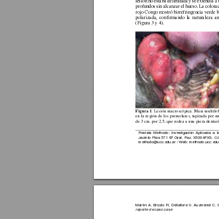
lesión 
no 
estaba 
d
elimitada 
y 
se 
extendía 
a 
profundos 
sin 
alcanzar 
el 
hueso. 
La 
colora
rojo Con
go m
o
stró birrefring
encia v
erde b
polarizada, 
confirmando 
la 
naturaleza 
a
(Figura 3 y 4). 
Figura 1
. 
Lesión macroscópica. Masa multilob
en la región de los premolares, tapizada por m
de 3 cm. por 2,5, que rodea a una pieza
 dentar
Revista 
Methodo:
I
nvestigación
Aplic
ada 
a 
l
Jacinto 
Ríos 
571 B
º 
Gral. 
Paz. 
X5004FX
S. 
Có
methodo@ucc.ed
u.ar / 
Web: methodo.ucc.ed
u
Martín 
A, 
Brizzio 
R, 
Della
fiore 
V, 
Auzmendi 
C, 
reporte de ca
so case