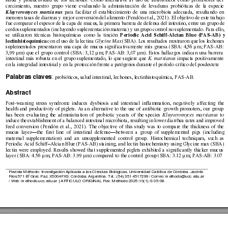
salud 
y 
productividad 
de 
los 
lechones. 
Como 
alternati
va 
al 
uso 
d
e 
antibió
ticos 
co
mo 
promotores 
del 
crecimiento, 
nuestro 
grupo 
viene 
evaluando 
la 
administra
ción 
de 
levad
uras 
probió
ticas 
de 
la 
especie
Kluyveromyces 
marxia
nus
para 
facilitar 
el 
estableci
miento 
de 
un
a 
microbiota 
adecuada, 
resultando 
en 
menores 
tasas de 
diarreas y m
ej
or conversión 
del alimento (Pendón et 
al., 2021). El 
obj
etivo 
d
e este 
trabajo 
fue comparar el espesor de la capa de mucus, 
la pri
mera barrera de defensa del intestino, entre un grupo de 
cerdos 
suple
mentados 
(incluyendo su
p
lementación 
materna) y
 un
 grupo 
control 
no 
suple
mentado. 
P
ara 
ello, 
Periodic 
Acid 
Schiff-Alcian 
Blu
e 
(PAS-
AB) 
y 
se 
utilizaron 
téc
nicas 
histoquí
micas 
como 
la 
tinción 
lectinhistoquímica
 con el 
uso de la 
lectina 
Glycine Max
(SBA). L
o
s resultados m
ostraro
n que 
lo
s lechon
es 
suplementados 
presentaro
n 
una 
capa 
de 
mucus 
significativamente 
más 
gruesa 
(SBA: 
4,56 
µ
m; 
P
AS
-AB: 
3,99 
µ
m) 
que 
el 
grupo 
control 
(SBA: 
3,12 
µ
m; 
PAS
-
AB
: 
3,07 
µ
m). 
Estos 
hallaz
gos 
indican 
una 
barrera 
intestinal 
m
ás 
r
obusta 
e
n 
el 
grupo 
suplementad
o, 
lo 
que 
sugiere 
que 
K. 
marxianus
i
mpacta 
p
ositivamente 
en la integridad intesti
nal y en la pr
otección frente a patógenos d
urante el período
 crítico del posdeste
te
Palabras claves
: 
probióticos, salud intestinal, lecho
nes, lectinhisto
química, PAS
-
AB. 
A
bstract
Post-weaning 
stress 
s
yndrome 
induces 
d
ysbiosis 
and 
intestinal 
inflammatio
n, 
ne
gatively 
a
ffecting 
t
he 
health 
and 
productivity 
of 
piglets. 
As 
a
n 
alternative 
to 
the 
use 
o
f 
antibiotic 
growth 
promoter
s, 
our 
group 
has 
been 
evaluating 
the 
ad
ministration 
of 
prob
iotic 
yeasts 
of 
the 
species 
K
luyveromyces
marxia
nus
to 
induce 
the 
e
stablishment of 
a balanced 
intestinal microbiota, resulting 
in lower 
diar
rhea 
rate
s an
d 
improved 
feed 
conver
sion 
(Pendó
n 
et 
al., 
2021). 
T
he 
o
bjective 
of 
this 
stud
y 
was 
to 
co
mpare 
the 
thickness 
of 
the
—
—
mucus 
layer
the 
first 
line 
of 
in
testi
nal 
defense
between 
a 
g
roup 
of 
s
upplemented 
pigs 
(including 
maternal 
supplementation) 
and 
an 
unsupplemented 
control 
group. 
Histochemical 
techniques, 
su
ch 
as 
–
Periodic Acid Schiff
Alcian Blue (PAS-
AB) staining, and lectin histochemistry using Glycine max (SB
A) 
lectin 
were 
e
mplo
yed. 
Results 
showed 
that 
supplemented 
piglets 
exhibited 
a 
sig
nificantly 
thicker 
mucus 
layer 
(
SBA: 
4.
56 
µ
m; 
P
AS-AB
: 
3.99 
µ
m) 
compared 
to 
the 
control 
group 
(SB
A: 
3.1
2 
µ
m; 
P
AS
-AB: 
3.07 
Revista Me
thodo: Inv
estigación A
plicada a 
las Cien
cias Biológ
icas. 
Universidad
 Católica de
 Córdob
a. Jacin
to 
Ríos 
571 
Bº 
Gral. 
Paz
. 
X500
4FXS. 
Córdob
a. 
Argentina. 
Tel.: 
(54)
 35
1 
4517299
/ 
Correo: 
methodo@uc
c.edu.ar 
/ Web: methodo
.ucc.edu.ar |
ARTI
CULO ORIGINAL Rev. Methodo
 2025;10
(1):
S 05-
08.