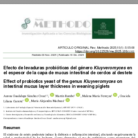
ARTICULO ORIGINA
L Rev. Methodo
 2025;1
0(1) :S 
05
-
08
https://doi.org/
10.22529/me.2025.10S
(1)02
               Recibido
 03 Nov. 2025 | Publicado
 19 Dic. 2025 
Efecto de levad
uras probióticas del gén
ero 
en 
Kluyveromyces 
el espesor de
 la capa de mucu
s intestinal de cerdos a
l destete
Effect of probiot
ics 
y
east of the genus 
on 
Kluyveromyces 
intestinal mucu
s la
y
er thickness in 
w
eaning piglets 
, 
1,2
2
2
Aurora Guadalupe Sá
nchez Croce
,
 Martín Rumbo
, Malena María 
Ferreyra
Graciela 
3
1
, María Alejandra Machuca
Liliana
Garrote
1.
Laboratorio de Patología Especial Veterinaria 
Dr Bernardo Epstein, LAPEVET (
FCV 
- UNLP).  
2.
Instituto de 
Estudios Inmunológicos y Fisiopatológicos,
 IIFP (UNLP
-CON
ICET-Centro Asociado CICPB
A). 
3.
Centro Investigación y Desarrollo en Cienci
a y Tecnología de Alimentos, CIDCA (CONIC
ET
-UNLP-CICPBA). 
Correspondencia: Aurora Guadalupe 
Sánchez Croce. 
Email: 
sanchezcroceag@gmail.co
m
Resumen 
El 
síndrome 
de 
estrés 
posdest
ete 
induce 
la 
disbiosis
e 
inflamación 
intestinal, 
afec
tando 
negativa
mente 
la 