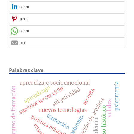
share
pin it
share
mail
Palabras clave
aprendizaje socioemocional
psicometría
aprendizaje
superior tercer ciclo
subjetividad
curso de formación
escuela
educación de adultos
validez
discurso histórico
nuevas tecnologías
formación
política educativa
aalumno
pandemia