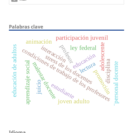
Palabras clave
participación juvenil
animación
adolescente
profesor
interacción
educación de adultos
ley federal
condiciones de trabajo de los profesores
educación
stress de los docentes
disciplina
aprendizaje social
lectura
malestar docente
¨personal docente
promoción
juicio
estudiante
joven adulto
Idioma