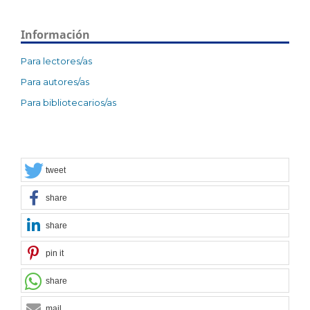
Información
Para lectores/as
Para autores/as
Para bibliotecarios/as
tweet
share
share
pin it
share
mail