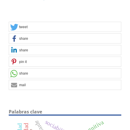
tweet
share
share
pin it
share
mail
Palabras clave
sociabilidad