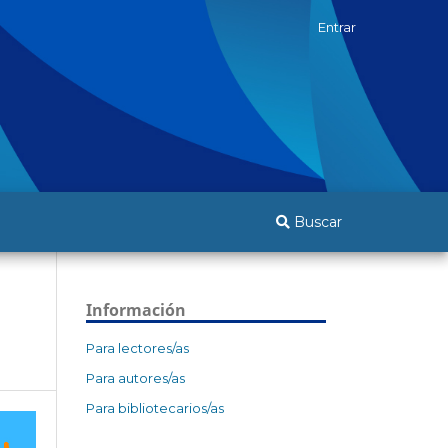
Entrar
Buscar
Información
Para lectores/as
Para autores/as
Para bibliotecarios/as