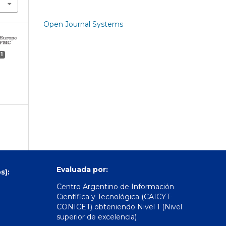
Open Journal Systems
1
Evaluada por:
s):
Centro Argentino de Información
Científica y Tecnológica (CAICYT-
CONICET) obteniendo Nivel 1 (Nivel
superior de excelencia)