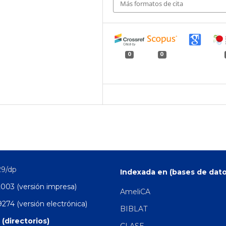
Más formatos de cita
0
0
29/dp
Indexada en (bases de dato
2003 (versión impresa)
AmeliCA
274 (versión electrónica)
BIBLAT
 (directorios)
CLASE