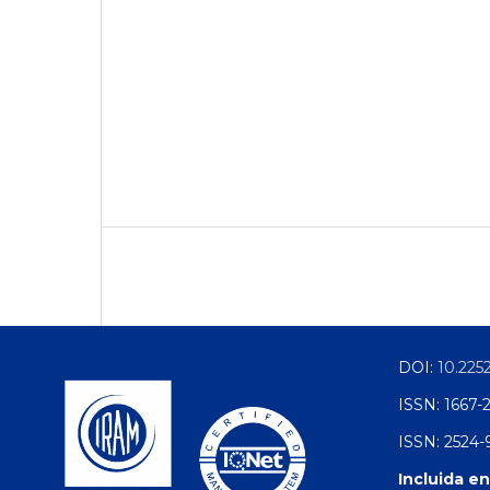
DOI:
10.225
ISSN: 1667-
ISSN: 2524-9
Incluida en