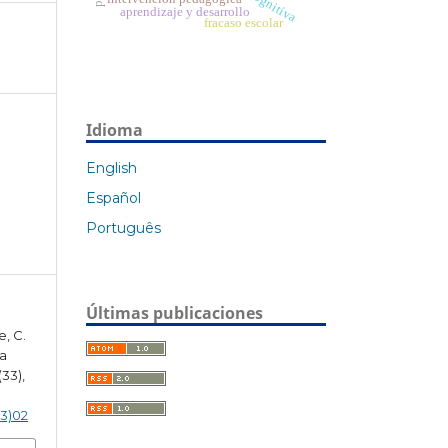
aprendizaje y desarrollo
fracaso escolar
Idioma
English
Español
Português
Últimas publicaciones
e, C.
la
(33),
33)02