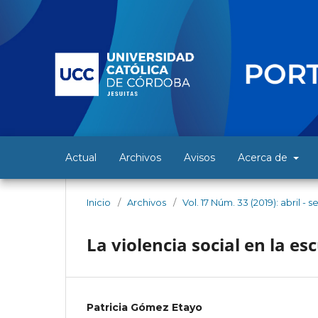
Actual
Archivos
Avisos
Acerca de
Inicio
/
Archivos
/
Vol. 17 Núm. 33 (2019): abril -
La violencia social en la es
Patricia Gómez Etayo