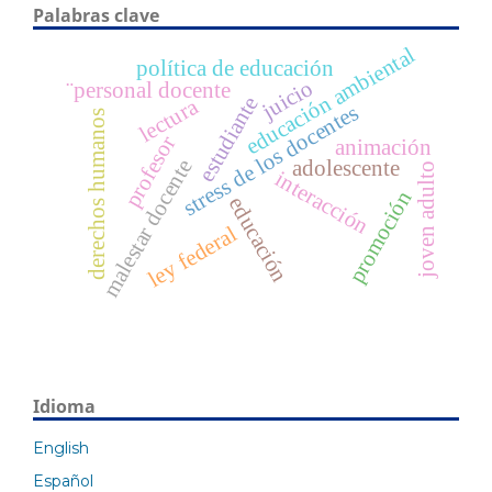
Palabras clave
educación ambiental
política de educación
juicio
¨personal docente
estudiante
lectura
stress de los docentes
derechos humanos
profesor
animación
malestar docente
adolescente
joven adulto
interacción
promoción
educación
ley federal
Idioma
English
Español