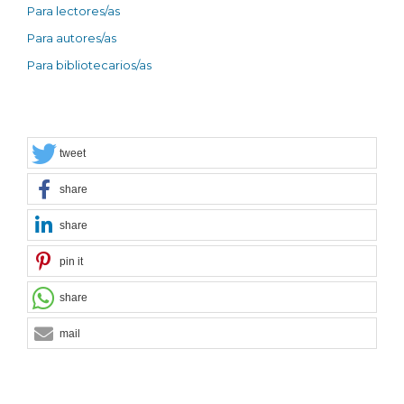
Para lectores/as
Para autores/as
Para bibliotecarios/as
tweet
share
share
pin it
share
mail