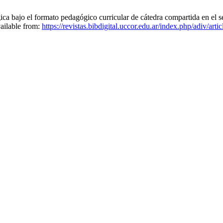
ca bajo el formato pedagógico curricular de cátedra compartida en el s
ailable from:
https://revistas.bibdigital.uccor.edu.ar/index.php/adiv/art