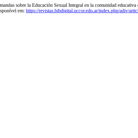
das sobre la Educación Sexual Integral en la comunidad educativa de 
isponível em:
https://revistas.bibdigital.uccor.edu.ar/index.php/adiv/art