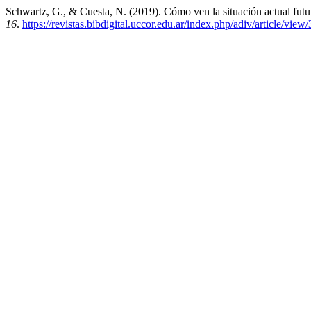
Schwartz, G., & Cuesta, N. (2019). Cómo ven la situación actual futu
16
.
https://revistas.bibdigital.uccor.edu.ar/index.php/adiv/article/view