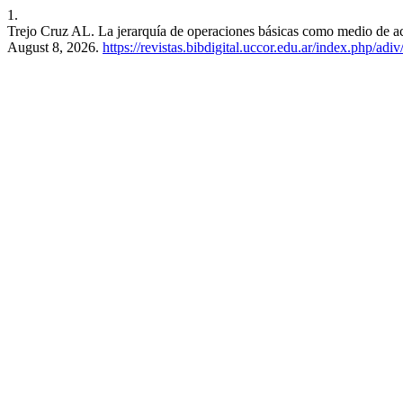
1.
Trejo Cruz AL. La jerarquía de operaciones básicas como medio de ac
August 8, 2026.
https://revistas.bibdigital.uccor.edu.ar/index.php/adi