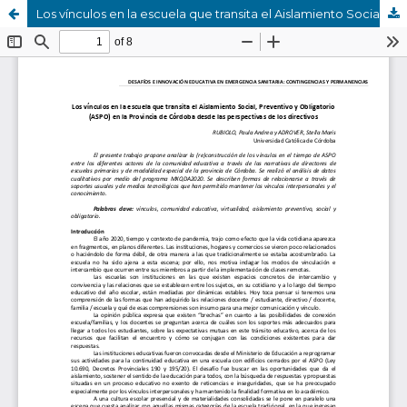
Los vínculos en la escuela que transita el Aislamiento Social, Preventivo y Obligatorio (ASPO) en la Provincia de Córdoba desde las perspectivas de los directivos