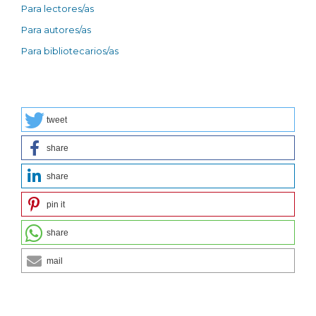
Para lectores/as
Para autores/as
Para bibliotecarios/as
tweet
share
share
pin it
share
mail