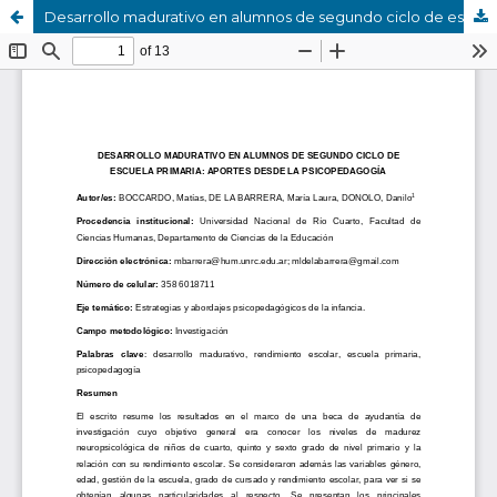
Desarrollo madurativo en alumnos de segundo ciclo de escuela primaria: aportes desde la psicopedagogía