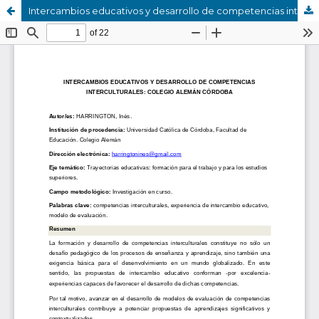
Intercambios educativos y desarrollo de competencias interculturales: Colegio Alemán de Córdoba