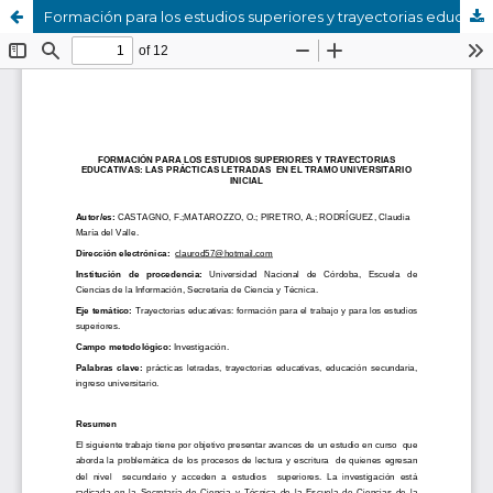
Formación para los estudios superiores y trayectorias educativas: las practicas letradas en el tramo universitario inicial