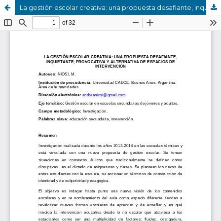
La gestión escolar creativa: una propuesta desafiante, inquietante, provocativa y alternativa de espacios de intervención