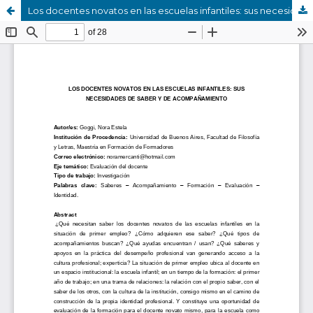
Los docentes novatos en las escuelas infantiles: sus necesidades de saber y de acompañamiento