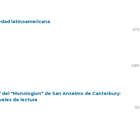
iedad latinoamericana
475
489
-IV del "Monologion" de San Anselmo de Canterbury:
veles de lectura
51