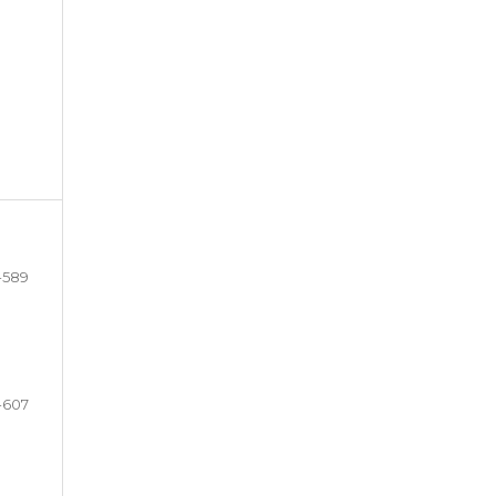
-589
-607