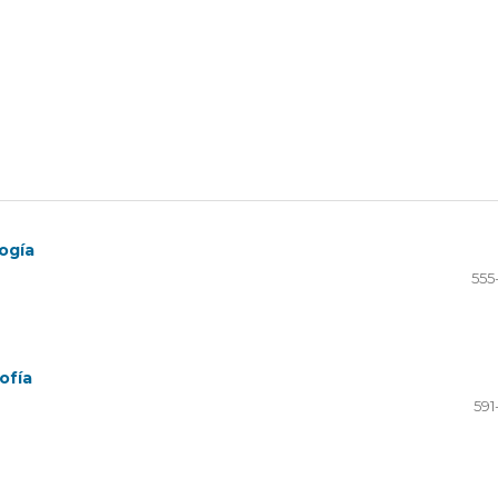
ogía
555
ofía
591