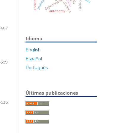
comentario
ética
dependencia
estética
diálogo
autonomy
-487
Idioma
English
Español
-509
Português
Últimas publicaciones
1-536