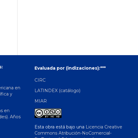
s:
Evaluada por (indizaciones):***
CIRC
ericana en
LATINDEX (catálogo)
ífica y
MIAR
as en
des). Años
Esta obra está bajo una
Licencia Creative
Commons Atribución-NoComercial-