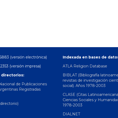
6883 (versión electrónica)
Indexada en bases de dato
2353 (versión impresa)
ATLA Religion Database
 directorios:
BIBLAT (Bibliografía latinoam
revistas de investigación cient
 Nacional de Publicaciones
social). Años 1978-2003
Argentinas Registradas
CLASE (Citas Latinoamerican
Ciencias Sociales y Humanida
irectorio)
1978-2003
DIALNET