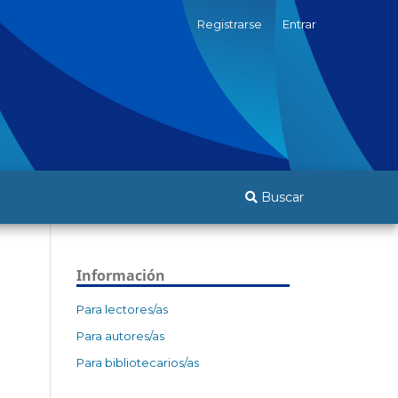
Registrarse
Entrar
Buscar
Información
Para lectores/as
Para autores/as
Para bibliotecarios/as