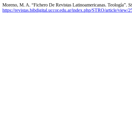
Moreno, M. A. “Fichero De Revistas Latinoamericanas. Teología”.
S
https://revistas.bibdigital.uccor.edu.ar/index.php/STRO/article/view/