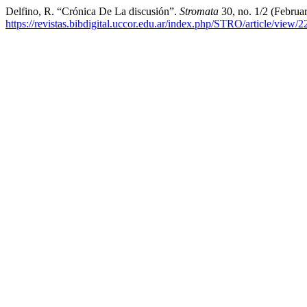
Delfino, R. “Crónica De La discusión”.
Stromata
30, no. 1/2 (Februa
https://revistas.bibdigital.uccor.edu.ar/index.php/STRO/article/view/