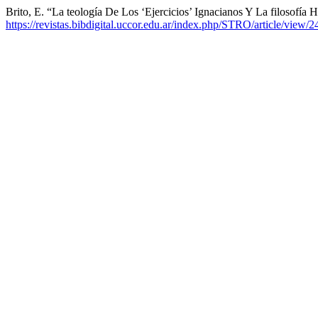
Brito, E. “La teología De Los ‘Ejercicios’ Ignacianos Y La filosofía 
https://revistas.bibdigital.uccor.edu.ar/index.php/STRO/article/view/