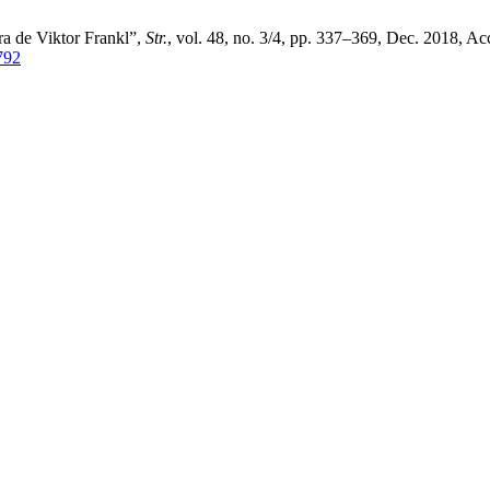
ra de Viktor Frankl”,
Str.
, vol. 48, no. 3/4, pp. 337–369, Dec. 2018, Ac
1792